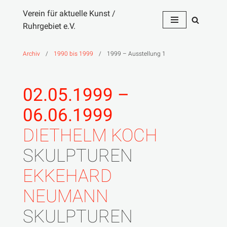
Verein für aktuelle Kunst /
Ruhrgebiet e.V.
Zum
Inhalt
springen
Archiv
/
1990 bis 1999
/
1999 – Ausstellung 1
02.05.1999 –
06.06.1999
DIETHELM KOCH
SKULPTUREN
EKKEHARD
NEUMANN
SKULPTUREN