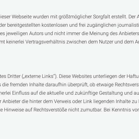
dieser Webseite wurden mit größtmöglicher Sorgfalt erstellt. Der
 der bereitgestellten kostenlosen und frei zugänglichen journal
s jeweiligen Autors und nicht immer die Meinung des Anbieters w
mt keinerlei Vertragsverhältnis zwischen dem Nutzer und dem An
 Dritter („externe Links“). Diese Websites unterliegen der Haftun
s die fremden Inhalte daraufhin überprüft, ob etwaige Rechtsve
nerlei Einfluss auf die aktuelle und zukünftige Gestaltung und au
r Anbieter die hinter dem Verweis oder Link liegenden Inhalte zu
ete Hinweise auf Rechtsverstöße nicht zumutbar. Bei Kenntnis v