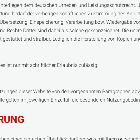
te unterliegen dem deutschen Urheber- und Leistungsschutzrecht
ung bedarf der vorherigen schriftlichen Zustimmung des Anbiete
g, Übersetzung, Einspeicherung, Verarbeitung bzw. Wiedergabe v
d Rechte Dritter sind dabei als solche gekennzeichnet. Die uner
cht gestattet und strafbar. Lediglich die Herstellung von Kopien 
 ist nur mit schriftlicher Erlaubnis zulässig.
tzungen dieser Website von den vorgenannten Paragraphen abwe
lle gelten im jeweiligen Einzelfall die besonderen Nutzungsbedi
RUNG
ben einen einfachen Überblick darüber, was mit Ihren personen