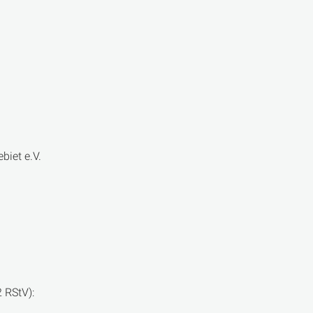
biet e.V.
 RStV):